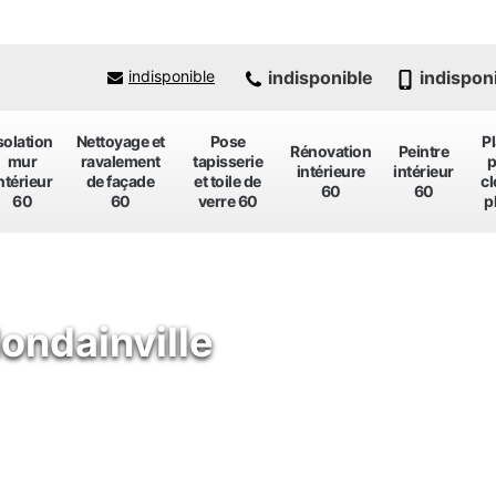
indisponible
indispon
indisponible
solation
Nettoyage et
Pose
P
Rénovation
Peintre
mur
ravalement
tapisserie
p
intérieure
intérieur
ntérieur
de façade
et toile de
cl
60
60
60
60
verre 60
p
Hondainville