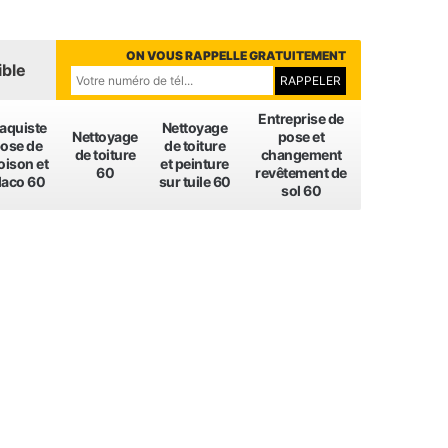
ON VOUS RAPPELLE GRATUITEMENT
ible
Entreprise de
laquiste
Nettoyage
Nettoyage
pose et
ose de
de toiture
de toiture
changement
oison et
et peinture
60
revêtement de
laco 60
sur tuile 60
sol 60