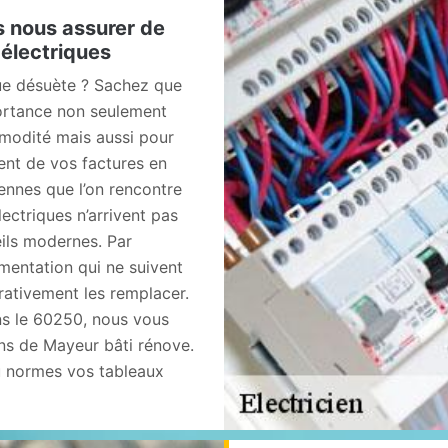
s nous assurer de
électriques
ue désuète ? Sachez que
ortance non seulement
mmodité mais aussi pour
ent de vos factures en
ennes que l’on rencontre
lectriques n’arrivent pas
reils modernes. Par
mentation qui ne suivent
rativement les remplacer.
ns le 60250, nous vous
ns de Mayeur bâti rénove.
u normes vos tableaux