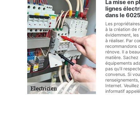
La mise en p
lignes élect
dans le 6025
Les propriétaire
à la création de 
évidemment, les i
à réaliser. Par 
recommandons de
rénove. Il a bea
matière. Sachez q
équipements adap
pas qu'il respec
convenus. Si vou
renseignements, il
Internet. Veuill
informatif appelé