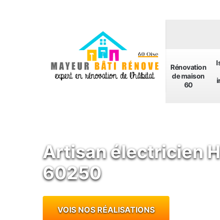
I
Rénovation
de maison
i
60
Artisan électricien 
60250
VOIS NOS RÉALISATIONS