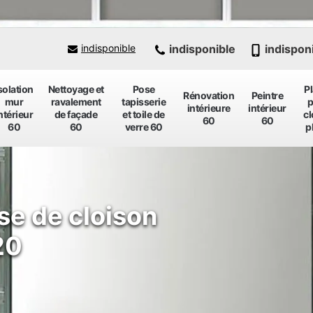
indisponible
indispon
indisponible
solation
Nettoyage et
Pose
P
Rénovation
Peintre
mur
ravalement
tapisserie
p
intérieure
intérieur
ntérieur
de façade
et toile de
cl
60
60
60
60
verre 60
p
se de cloison
20