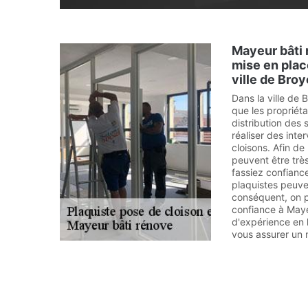
Mayeur bâti 
mise en plac
ville de Bro
Dans la ville de B
que les propriét
distribution des s
réaliser des inte
cloisons. Afin de 
peuvent être trè
fassiez confiance
plaquistes peuve
conséquent, on p
confiance à Maye
d'expérience en l
vous assurer un m