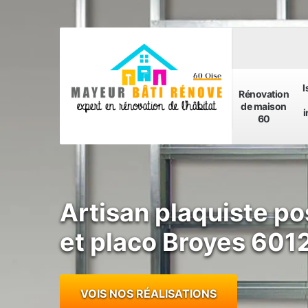
I
Rénovation
de maison
i
60
Artisan plaquiste po
et placo Broyes 601
VOIS NOS RÉALISATIONS