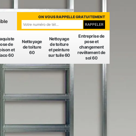
ON VOUS RAPPELLE GRATUITEMENT
ible
Entreprise de
laquiste
Nettoyage
Nettoyage
pose et
ose de
de toiture
de toiture
changement
oison et
et peinture
60
revêtement de
laco 60
sur tuile 60
sol 60