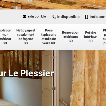
indisponible
indispon
indisponible
solation
Nettoyage et
Pose
P
Rénovation
Peintre
mur
ravalement
tapisserie
p
intérieure
intérieur
ntérieur
de façade
et toile de
cl
60
60
60
60
verre 60
p
ur Le Plessier