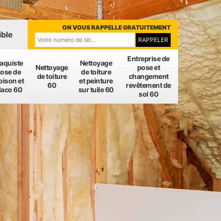
ON VOUS RAPPELLE GRATUITEMENT
ible
Entreprise de
laquiste
Nettoyage
Nettoyage
pose et
ose de
de toiture
de toiture
changement
oison et
et peinture
60
revêtement de
laco 60
sur tuile 60
sol 60