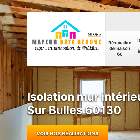
I
Rénovation
de maison
i
60
Isolation mur intérie
Sur Bulles 60130
VOIS NOS RÉALISATIONS