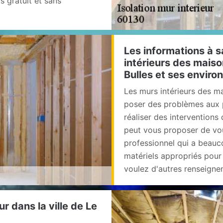
s gratuit et sans
Les informations à sa
intérieurs des maison
Bulles et ses environ
Les murs intérieurs des m
poser des problèmes aux pr
réaliser des interventions 
peut vous proposer de vou
professionnel qui a beauco
matériels appropriés pour l
voulez d'autres renseignem
ur dans la ville de Le