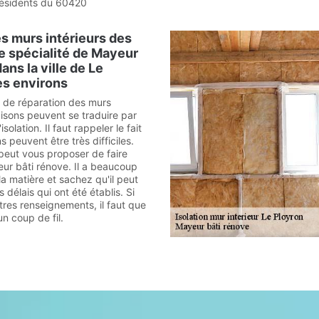
résidents du 60420
es murs intérieurs des
e spécialité de Mayeur
ans la ville de Le
es environs
s de réparation des murs
aisons peuvent se traduire par
solation. Il faut rappeler le fait
s peuvent être très difficiles.
peut vous proposer de faire
ur bâti rénove. Il a beaucoup
a matière et sachez qu'il peut
 délais qui ont été établis. Si
tres renseignements, il faut que
un coup de fil.