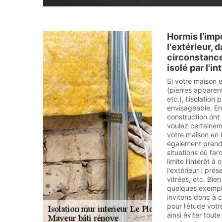
Hormis l’impo
l'extérieur, 
circonstance
isolé par l'in
Si votre maison e
(pierres apparent
etc.), l’isolation 
envisageable. En
construction ont 
voulez certainem
votre maison en l'
également prendr
situations où l’a
limite l’intérêt à 
l'extérieur : pré
vitrées, etc. Bie
quelques exempl
invitons donc à 
pour l’étude votr
ainsi éviter tou