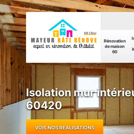
I
Rénovation
de maison
i
60
Isolation mur intérie
60420
VOIS NOS RÉALISATIONS