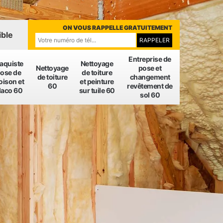
ON VOUS RAPPELLE GRATUITEMENT
ible
Entreprise de
laquiste
Nettoyage
Nettoyage
pose et
ose de
de toiture
de toiture
changement
oison et
et peinture
60
revêtement de
laco 60
sur tuile 60
sol 60