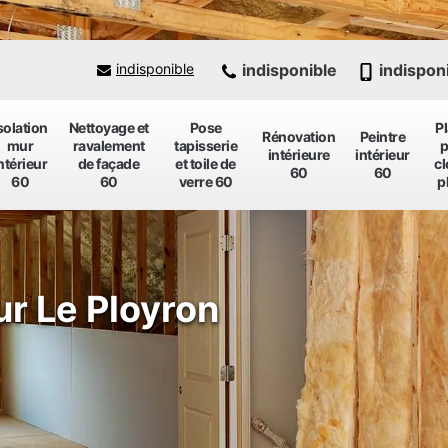
indisponible
indispon
indisponible
solation
Nettoyage et
Pose
P
Rénovation
Peintre
mur
ravalement
tapisserie
p
intérieure
intérieur
ntérieur
de façade
et toile de
cl
60
60
60
60
verre 60
p
ur Le Ployron