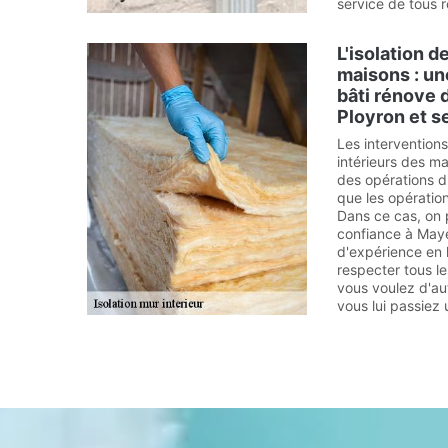
service de tous 
L'isolation d
maisons : un
bâti rénove d
Ployron et s
Les intervention
intérieurs des m
des opérations d'i
que les opération
Dans ce cas, on 
confiance à Maye
d'expérience en l
respecter tous les
vous voulez d'au
vous lui passiez 