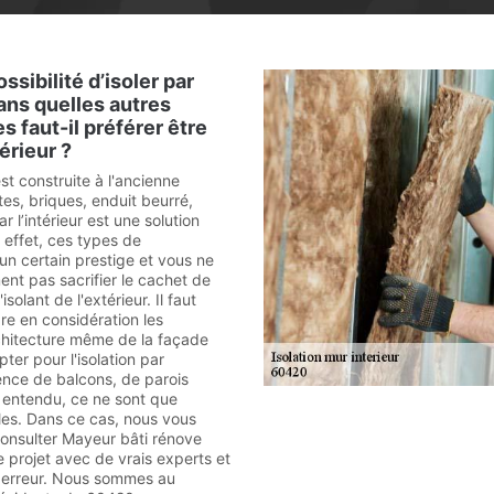
ssibilité d’isoler par
dans quelles autres
s faut-il préférer être
térieur ?
st construite à l'ancienne
es, briques, enduit beurré,
par l’intérieur est une solution
 effet, ces types de
un certain prestige et vous ne
ent pas sacrifier le cachet de
isolant de l'extérieur. Il faut
e en considération les
rchitecture même de la façade
opter pour l'isolation par
sence de balcons, de parois
n entendu, ce ne sont que
es. Dans ce cas, nous vous
consulter Mayeur bâti rénove
e projet avec de vrais experts et
te erreur. Nous sommes au