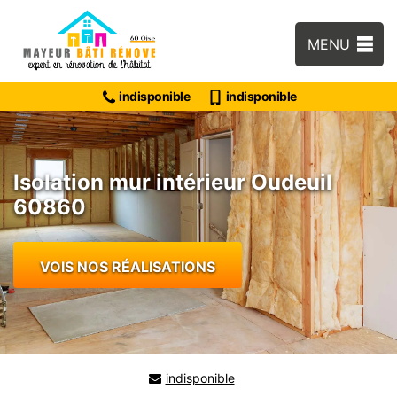
MENU
indisponible
indisponible
Isolation mur intérieur Oudeuil
60860
VOIS NOS RÉALISATIONS
indisponible