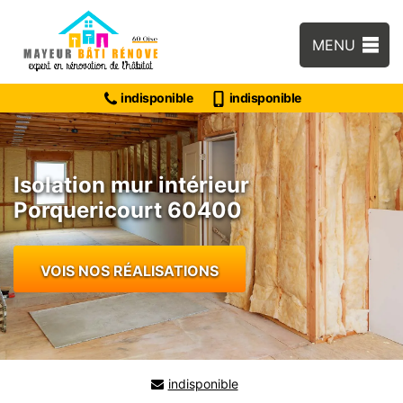
MENU
indisponible
indisponible
Isolation mur intérieur
Porquericourt 60400
VOIS NOS RÉALISATIONS
indisponible