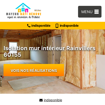
MENU
indisponible
indisponible
Isolation mur intérieur Rainvillers
60155
VOIS NOS RÉALISATIONS
indisponible