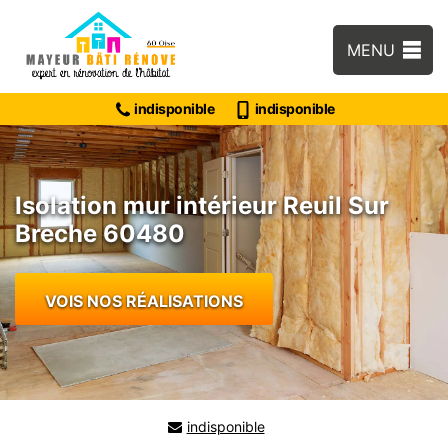
MENU
indisponible
indisponible
Isolation mur intérieur Reuil Sur
Breche 60480
VOIS NOS RÉALISATIONS
indisponible