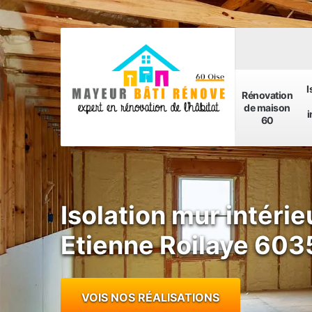
I
Rénovation
de maison
i
60
Isolation mur intérie
Etienne Roilaye 603
VOIS NOS RÉALISATIONS