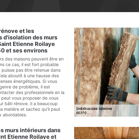
rénove et les
s d'isolation des murs
Saint Etienne Roilaye
0 et ses environs
urs des maisons peuvent être en
s ce cas, il est fort probable
e puisse pas être retenue dans
 Cela aboutit à une hausse des
enses énergétiques. Si vous
genre de problème, il est
ntacter des professionnels en la
on peut vous proposer de vous
r bâti rénove. Il a beaucoup
a matière et sachez qu'il peut
x abordables.
es murs intérieurs dans
aint Etienne Roilaye et