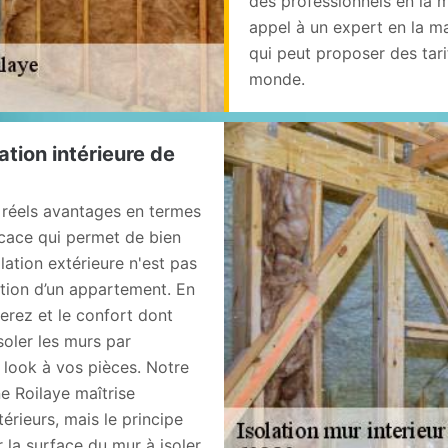
des professionnels en la m
appel à un expert en la ma
qui peut proposer des tar
monde.
ation intérieure de
e réels avantages en termes
ficace qui permet de bien
lation extérieure n'est pas
olation d’un appartement. En
erez et le confort dont
soler les murs par
 look à vos pièces. Notre
e Roilaye maîtrise
érieurs, mais le principe
 la surface du mur à isoler.