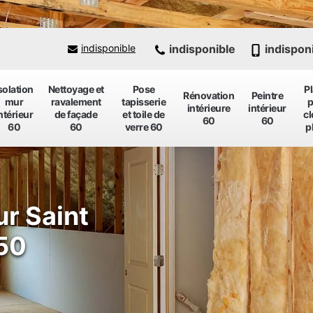
indisponible
indispon
indisponible
solation
Nettoyage et
Pose
P
Rénovation
Peintre
mur
ravalement
tapisserie
p
intérieure
intérieur
ntérieur
de façade
et toile de
cl
60
60
60
60
verre 60
p
ur Saint
50