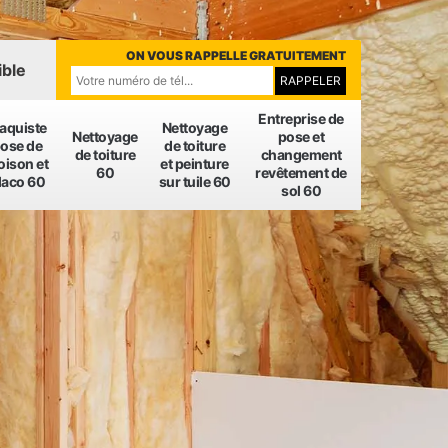
ON VOUS RAPPELLE GRATUITEMENT
ible
Entreprise de
laquiste
Nettoyage
Nettoyage
pose et
ose de
de toiture
de toiture
changement
oison et
et peinture
60
revêtement de
laco 60
sur tuile 60
sol 60