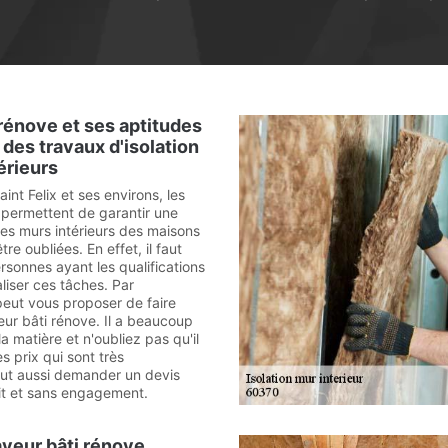
rénove et ses aptitudes
 des travaux d'isolation
érieurs
aint Felix et ses environs, les
i permettent de garantir une
des murs intérieurs des maisons
re oubliées. En effet, il faut
rsonnes ayant les qualifications
liser ces tâches. Par
eut vous proposer de faire
ur bâti rénove. Il a beaucoup
a matière et n'oubliez pas qu'il
 prix qui sont très
faut aussi demander un devis
it et sans engagement.
yeur bâti rénove