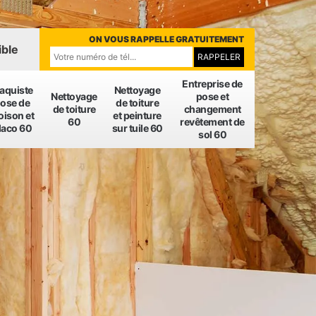
ON VOUS RAPPELLE GRATUITEMENT
ible
Entreprise de
laquiste
Nettoyage
Nettoyage
pose et
ose de
de toiture
de toiture
changement
oison et
et peinture
60
revêtement de
laco 60
sur tuile 60
sol 60