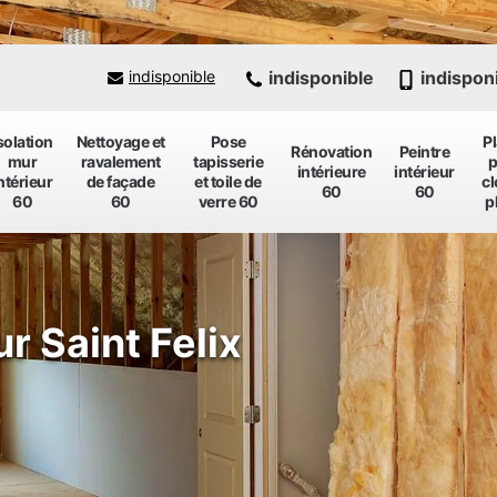
indisponible
indispon
indisponible
solation
Nettoyage et
Pose
P
Rénovation
Peintre
mur
ravalement
tapisserie
p
intérieure
intérieur
ntérieur
de façade
et toile de
cl
60
60
60
60
verre 60
p
ur Saint Felix