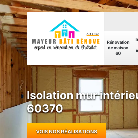
I
Rénovation
de maison
i
60
Isolation mur intérie
60370
VOIS NOS RÉALISATIONS