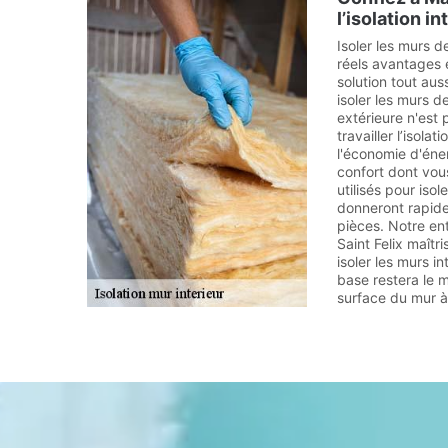
l’isolation i
Isoler les murs d
réels avantages 
solution tout aus
isoler les murs de
extérieure n'est p
travailler l’isol
l'économie d'éner
confort dont vous
utilisés pour isol
donneront rapid
pièces. Notre en
Saint Felix maîtr
isoler les murs in
base restera le m
surface du mur à 