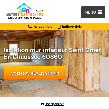
MENU
indisponible
indisponible
Isolation mur intérieur Saint Omer
En Chaussee 60860
VOIS NOS RÉALISATIONS
indisponible