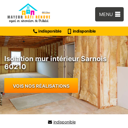
MENU
indisponible
indisponible
Isolation mur intérieur Sarnois
60210
VOIS NOS RÉALISATIONS
indisponible