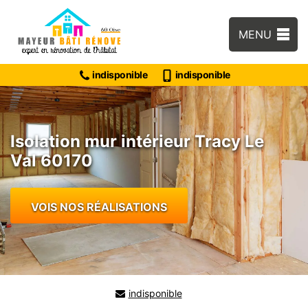
MENU
indisponible
indisponible
Isolation mur intérieur Tracy Le
Val 60170
VOIS NOS RÉALISATIONS
indisponible