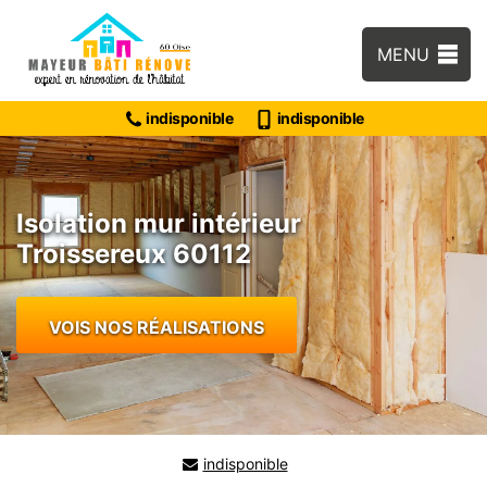
MENU
indisponible
indisponible
Isolation mur intérieur
Troissereux 60112
VOIS NOS RÉALISATIONS
indisponible