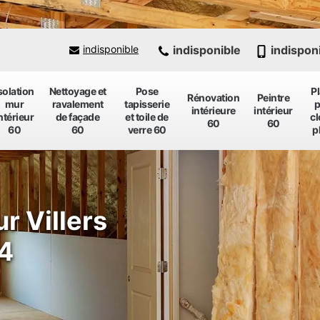
indisponible
indispon
indisponible
solation
Nettoyage et
Pose
P
Rénovation
Peintre
mur
ravalement
tapisserie
p
intérieure
intérieur
ntérieur
de façade
et toile de
cl
60
60
60
60
verre 60
p
ur Villers
4