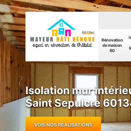
I
Rénovation
de maison
i
60
Isolation mur intérie
Saint Sepulcre 6013
VOIS NOS RÉALISATIONS