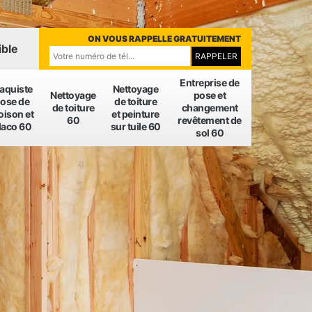
ON VOUS RAPPELLE GRATUITEMENT
ible
Entreprise de
laquiste
Nettoyage
Nettoyage
pose et
ose de
de toiture
de toiture
changement
oison et
et peinture
60
revêtement de
laco 60
sur tuile 60
sol 60