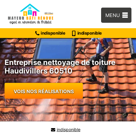
MENU
indisponible
indisponible
Entreprise nettoyage de toiture
Haudivillers 60510
VOIS NOS RÉALISATIONS
indisponible