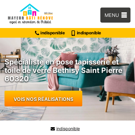
MENU
indisponible
indisponible
Spécialiste en pose tapisserie et
toile de verre Bethisy Saint Pierre
60320
VOIS NOS RÉALISATIONS
indisponible