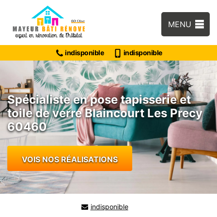
MENU
indisponible
indisponible
Spécialiste en pose tapisserie et
toile de verre Blaincourt Les Precy
60460
VOIS NOS RÉALISATIONS
indisponible