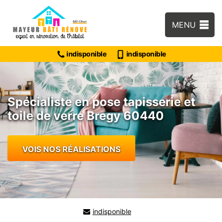
MENU
indisponible
indisponible
Spécialiste en pose tapisserie et
toile de verre Bregy 60440
VOIS NOS RÉALISATIONS
indisponible