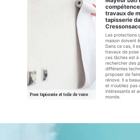
Mayeur bâti 
compétences
travaux de m
tapisserie da
Cressonsacq
Les protections 
maison doivent êt
Dans ce cas, il e
travaux de pose d
ces tâches est à 
rechercher des p
différentes techn
proposer de fair
rénove. Il a bea
et n'oubliez pas 
intéressants et 
monde.