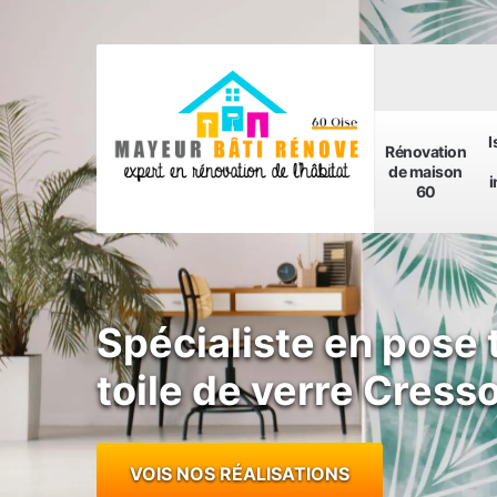
I
Rénovation
de maison
i
60
Spécialiste en pose 
toile de verre Cres
VOIS NOS RÉALISATIONS