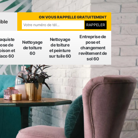
ON VOUS RAPPELLE GRATUITEMENT
ible
Entreprise de
laquiste
Nettoyage
Nettoyage
pose et
ose de
de toiture
de toiture
changement
oison et
et peinture
60
revêtement de
laco 60
sur tuile 60
sol 60