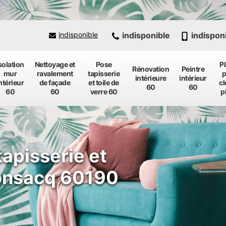
indisponible
indispon
indisponible
solation
Nettoyage et
Pose
P
Rénovation
Peintre
mur
ravalement
tapisserie
p
intérieure
intérieur
ntérieur
de façade
et toile de
cl
60
60
60
60
verre 60
p
tapisserie et
sonsacq 60190