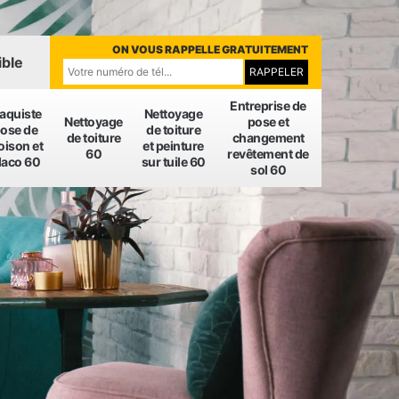
ON VOUS RAPPELLE GRATUITEMENT
ible
Entreprise de
laquiste
Nettoyage
Nettoyage
pose et
ose de
de toiture
de toiture
changement
oison et
et peinture
60
revêtement de
laco 60
sur tuile 60
sol 60