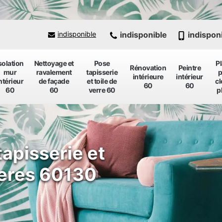
indisponible
indispon
indisponible
solation
Nettoyage et
Pose
P
Rénovation
Peintre
mur
ravalement
tapisserie
p
intérieure
intérieur
ntérieur
de façade
et toile de
cl
60
60
60
60
verre 60
p
tapisserie et
ieres 60130