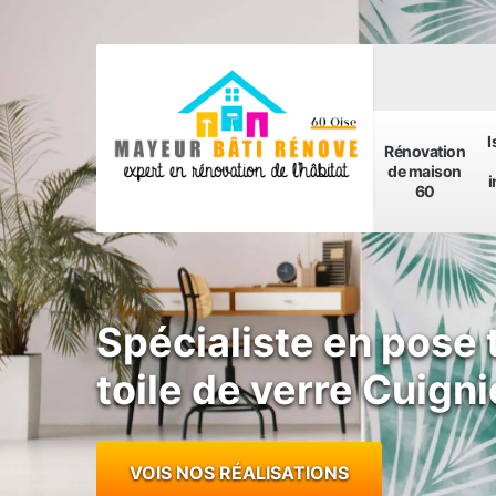
I
Rénovation
de maison
i
60
Spécialiste en pose 
toile de verre Cuign
VOIS NOS RÉALISATIONS