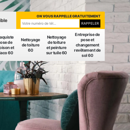
ON VOUS RAPPELLE GRATUITEMENT
ible
Entreprise de
laquiste
Nettoyage
Nettoyage
pose et
ose de
de toiture
de toiture
changement
oison et
et peinture
60
revêtement de
laco 60
sur tuile 60
sol 60