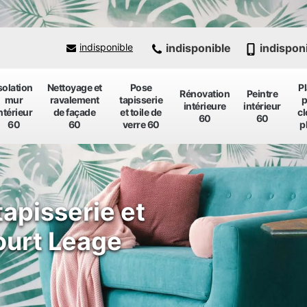
indisponible
indispon
indisponible
solation
Nettoyage et
Pose
P
Rénovation
Peintre
mur
ravalement
tapisserie
p
intérieure
intérieur
ntérieur
de façade
et toile de
cl
60
60
60
60
verre 60
p
tapisserie et
ourt Leage