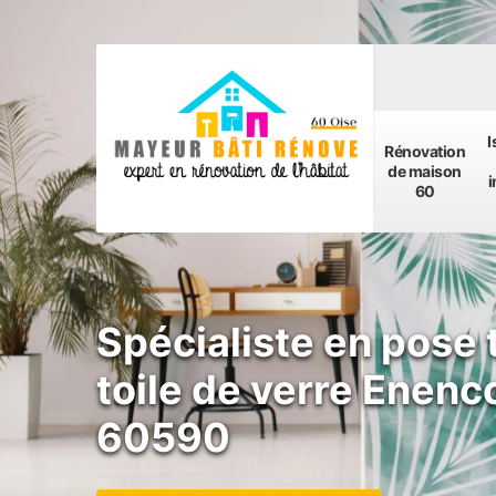
I
Rénovation
de maison
i
60
Spécialiste en pose 
toile de verre Enenc
60590