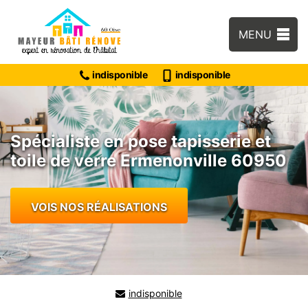
MENU
indisponible
indisponible
Spécialiste en pose tapisserie et
toile de verre Ermenonville 60950
VOIS NOS RÉALISATIONS
indisponible