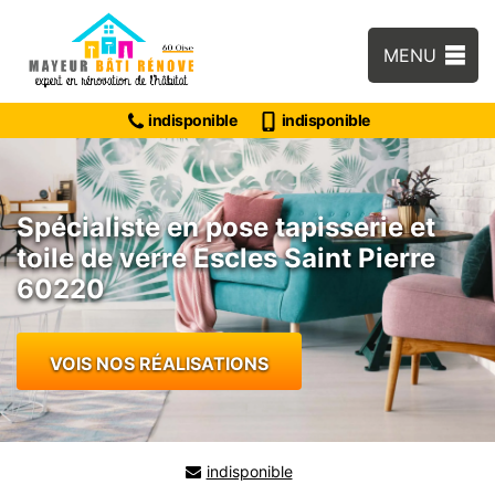
MENU
indisponible
indisponible
Spécialiste en pose tapisserie et
toile de verre Escles Saint Pierre
60220
VOIS NOS RÉALISATIONS
indisponible