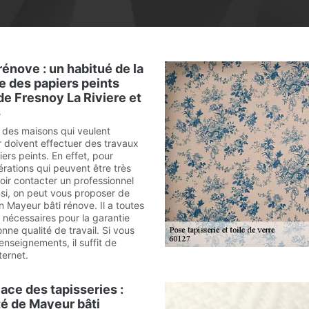
rénove : un habitué de la
e des papiers peints
 de Fresnoy La Riviere et
s
s des maisons qui veulent
ur doivent effectuer des travaux
ers peints. En effet, pour
érations qui peuvent être très
falloir contacter un professionnel
nsi, on peut vous proposer de
n Mayeur bâti rénove. Il a toutes
nécessaires pour la garantie
onne qualité de travail. Si vous
enseignements, il suffit de
nternet.
ace des tapisseries :
té de Mayeur bâti