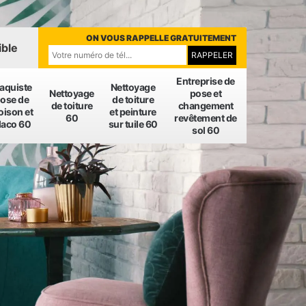
ON VOUS RAPPELLE GRATUITEMENT
ible
Entreprise de
laquiste
Nettoyage
Nettoyage
pose et
ose de
de toiture
de toiture
changement
oison et
et peinture
60
revêtement de
laco 60
sur tuile 60
sol 60