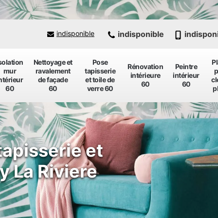
indisponible
indispon
indisponible
solation
Nettoyage et
Pose
P
Rénovation
Peintre
mur
ravalement
tapisserie
p
intérieure
intérieur
ntérieur
de façade
et toile de
cl
60
60
60
60
verre 60
p
tapisserie et
y La Riviere