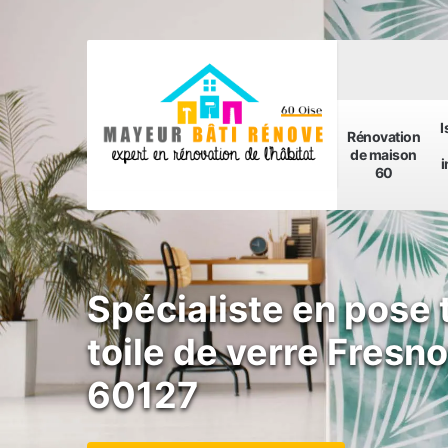
I
Rénovation
de maison
i
60
Spécialiste en pose 
toile de verre Fresno
60127