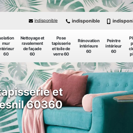
indisponible
indispon
indisponible
solation
Nettoyage et
Pose
P
Rénovation
Peintre
mur
ravalement
tapisserie
p
intérieure
intérieur
ntérieur
de façade
et toile de
cl
60
60
60
60
verre 60
p
tapisserie et
mesnil 60360