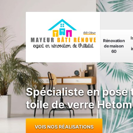
I
Rénovation
de maison
i
60
Spécialiste en pose 
toile de verre Heto
VOIS NOS RÉALISATIONS