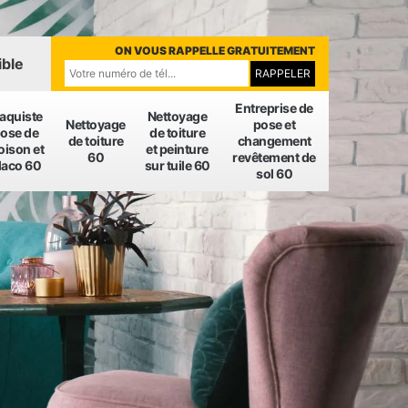
ON VOUS RAPPELLE GRATUITEMENT
ible
Entreprise de
laquiste
Nettoyage
Nettoyage
pose et
ose de
de toiture
de toiture
changement
oison et
et peinture
60
revêtement de
laco 60
sur tuile 60
sol 60