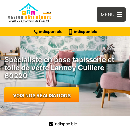
MENU
indisponible
indisponible
Spécialiste en pose tapisserie et
toile de verre Lannoy Cuillere
60220
VOIS NOS RÉALISATIONS
indisponible