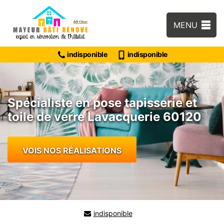
MENU
indisponible
indisponible
Spécialiste en pose tapisserie et
toile de verre Lavacquerie 60120
VOIS NOS RÉALISATIONS
indisponible