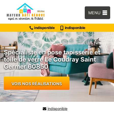
MENU
indisponible
indisponible
Spécialiste en pose tapisserie et
toile de verre Le Coudray Saint
Germer 60850
VOIS NOS RÉALISATIONS
indisponible