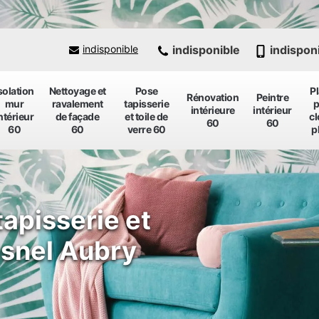
indisponible
indispon
indisponible
solation
Nettoyage et
Pose
P
Rénovation
Peintre
mur
ravalement
tapisserie
p
intérieure
intérieur
ntérieur
de façade
et toile de
cl
60
60
60
60
verre 60
p
tapisserie et
esnel Aubry