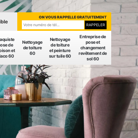
ON VOUS RAPPELLE GRATUITEMENT
ible
Entreprise de
laquiste
Nettoyage
Nettoyage
pose et
ose de
de toiture
de toiture
changement
oison et
et peinture
60
revêtement de
laco 60
sur tuile 60
sol 60