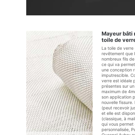
Mayeur bâti 
toile de verr
La toile de verre
revêtement que l’
nombreux fils de
ce qui va permett
une conception r
imputrescible. Co
verre est idéale
présentes sur un
maximum de 4mm 
son application p
nouvelle fissure.
(peut recevoir j
et elle est dispon
(classique, à mai
qui vous permet 
personnalisée, P
Quesnel Aubry o