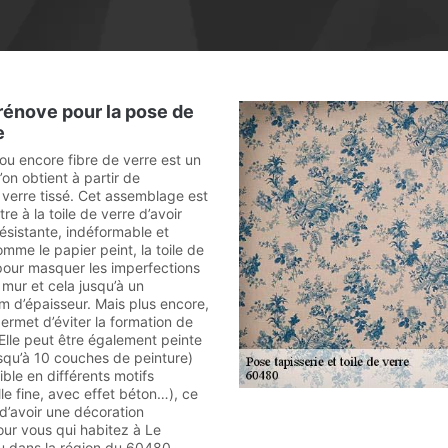
rénove pour la pose de
e
 ou encore fibre de verre est un
on obtient à partir de
 verre tissé. Cet assemblage est
re à la toile de verre d’avoir
ésistante, indéformable et
mme le papier peint, la toile de
 pour masquer les imperfections
 mur et cela jusqu’à un
d’épaisseur. Mais plus encore,
ermet d’éviter la formation de
 Elle peut être également peinte
usqu’à 10 couches de peinture)
ible en différents motifs
lle fine, avec effet béton…), ce
d’avoir une décoration
our vous qui habitez à Le
u dans la région du 60480,