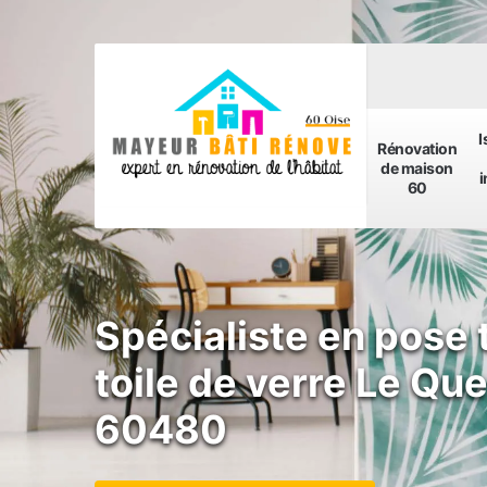
I
Rénovation
de maison
i
60
Spécialiste en pose 
toile de verre Le Qu
60480