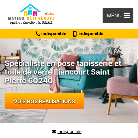
MENU
indisponible
indisponible
Spécialiste en pose tapisserie et
toile de verre Liancourt Saint
Pierre 60240
VOIS NOS RÉALISATIONS
indisponible