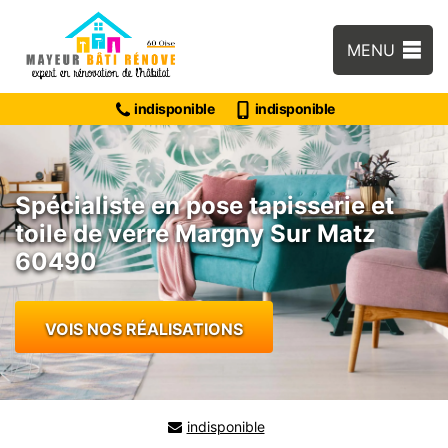
MENU
indisponible
indisponible
Spécialiste en pose tapisserie et
toile de verre Margny Sur Matz
60490
VOIS NOS RÉALISATIONS
indisponible