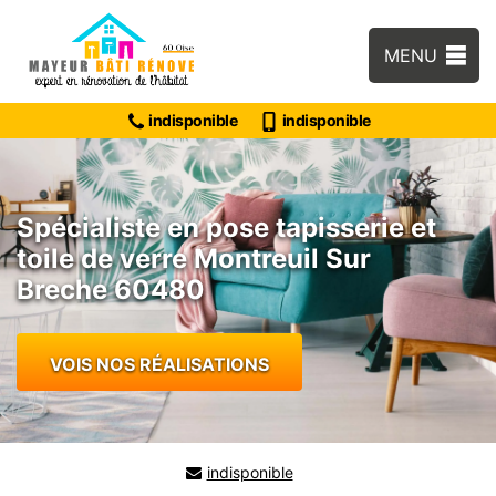
MENU
indisponible
indisponible
Spécialiste en pose tapisserie et
toile de verre Montreuil Sur
Breche 60480
VOIS NOS RÉALISATIONS
indisponible