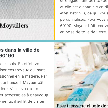
être également peinte (pe
et elle est disponible en d
effet béton…), ce qui vou
personnalisée, Pour vous q
60190, Mayeur bâti rénove
en pose de toile de verre.
s dans la ville de
e 60190
 les sols. En effet, vous
iser ces travaux qui sont
essionnel en la matière. Par
 confiance à Mayeur bâti
ère. Veuillez noter qu'il
 et accessibles à beaucoup
nts, il suffit de visiter