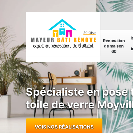
I
Rénovation
de maison
i
60
Spécialiste en pose 
toile de verre Moyvi
VOIS NOS RÉALISATIONS