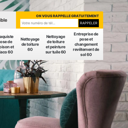
ON VOUS RAPPELLE GRATUITEMENT
ible
Entreprise de
laquiste
Nettoyage
Nettoyage
pose et
ose de
de toiture
de toiture
changement
oison et
et peinture
60
revêtement de
laco 60
sur tuile 60
sol 60