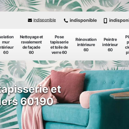
indisponible
indispon
indisponible
solation
Nettoyage et
Pose
P
Rénovation
Peintre
mur
ravalement
tapisserie
p
intérieure
intérieur
ntérieur
de façade
et toile de
cl
60
60
60
60
verre 60
p
tapisserie et
llers 60190