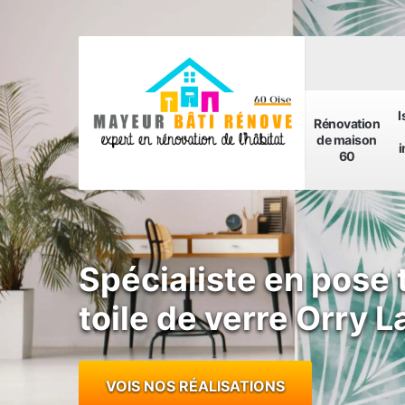
I
Rénovation
de maison
i
60
Spécialiste en pose 
toile de verre Orry 
VOIS NOS RÉALISATIONS