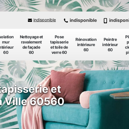
indisponible
indispon
indisponible
solation
Nettoyage et
Pose
P
Rénovation
Peintre
mur
ravalement
tapisserie
p
intérieure
intérieur
ntérieur
de façade
et toile de
cl
60
60
60
60
verre 60
p
tapisserie et
La Ville 60560