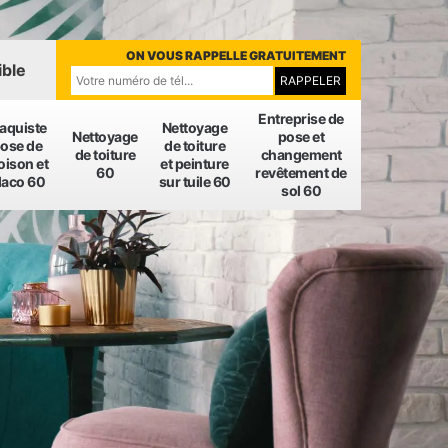
ON VOUS RAPPELLE GRATUITEMENT
ible
Entreprise de
laquiste
Nettoyage
Nettoyage
pose et
ose de
de toiture
de toiture
changement
oison et
et peinture
60
revêtement de
laco 60
sur tuile 60
sol 60