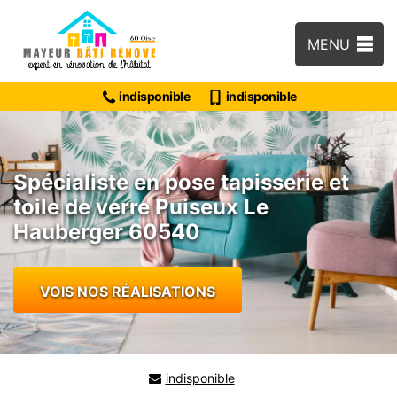
MENU
indisponible
indisponible
Spécialiste en pose tapisserie et
toile de verre Puiseux Le
Hauberger 60540
VOIS NOS RÉALISATIONS
indisponible