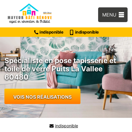
MENU
indisponible
indisponible
Spécialiste en pose tapisserie et
toile de verre Puits La Vallee
60480
VOIS NOS RÉALISATIONS
indisponible