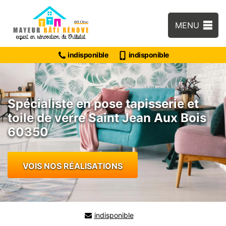
MENU
indisponible
indisponible
Spécialiste en pose tapisserie et
toile de verre Saint Jean Aux Bois
60350
VOIS NOS RÉALISATIONS
indisponible