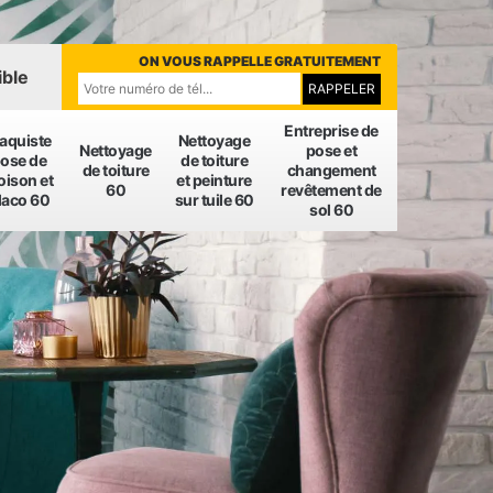
ON VOUS RAPPELLE GRATUITEMENT
ible
Entreprise de
laquiste
Nettoyage
Nettoyage
pose et
ose de
de toiture
de toiture
changement
oison et
et peinture
60
revêtement de
laco 60
sur tuile 60
sol 60