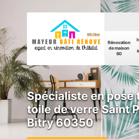
I
Rénovation
de maison
i
60
Spécialiste en pose 
toile de verre Saint 
Bitry 60350