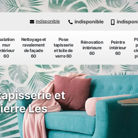
indisponible
indispon
indisponible
solation
Nettoyage et
Pose
P
Rénovation
Peintre
mur
ravalement
tapisserie
p
intérieure
intérieur
ntérieur
de façade
et toile de
cl
60
60
60
60
verre 60
p
tapisserie et
Pierre Les