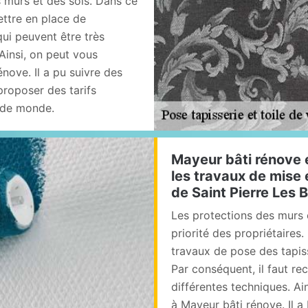
s murs et des sols. Dans ce
ttre en place de
qui peuvent être très
. Ainsi, on peut vous
nove. Il a pu suivre des
proposer des tarifs
 de monde.
Mayeur bâti rénove 
les travaux de mise e
de Saint Pierre Les B
Les protections des murs 
priorité des propriétaires.
travaux de pose des tapiss
Par conséquent, il faut re
différentes techniques. Ai
à Mayeur bâti rénove. Il a