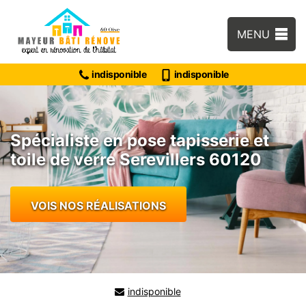
MENU
indisponible
indisponible
Spécialiste en pose tapisserie et
toile de verre Serevillers 60120
VOIS NOS RÉALISATIONS
indisponible