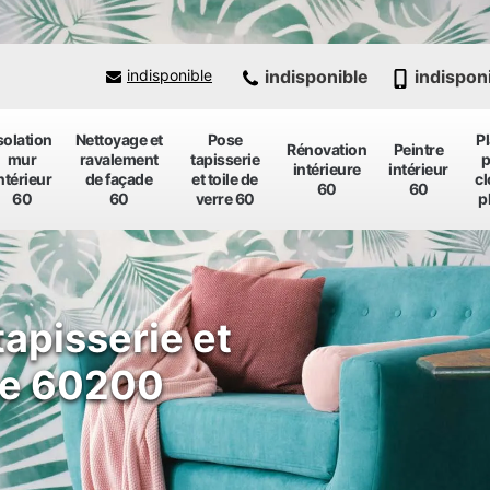
indisponible
indispon
indisponible
solation
Nettoyage et
Pose
P
Rénovation
Peintre
mur
ravalement
tapisserie
p
intérieure
intérieur
ntérieur
de façade
et toile de
cl
60
60
60
60
verre 60
p
tapisserie et
tte 60200