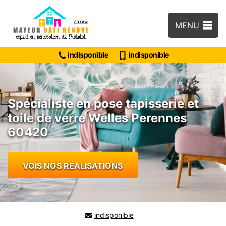
MENU
indisponible
indisponible
Spécialiste en pose tapisserie et
toile de verre Welles Perennes
60420
VOIS NOS RÉALISATIONS
indisponible