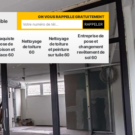
ON VOUS RAPPELLE GRATUITEMENT
ible
Entreprise de
laquiste
Nettoyage
Nettoyage
pose et
ose de
de toiture
de toiture
changement
oison et
et peinture
60
revêtement de
laco 60
sur tuile 60
sol 60