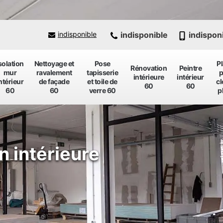
indisponible
indispon
indisponible
solation
Nettoyage et
Pose
P
Rénovation
Peintre
mur
ravalement
tapisserie
p
intérieure
intérieur
ntérieur
de façade
et toile de
cl
60
60
60
60
verre 60
p
n intérieure