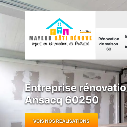
I
Rénovation
de maison
i
60
Entreprise rénovatio
Ansacq 60250
VOIS NOS RÉALISATIONS