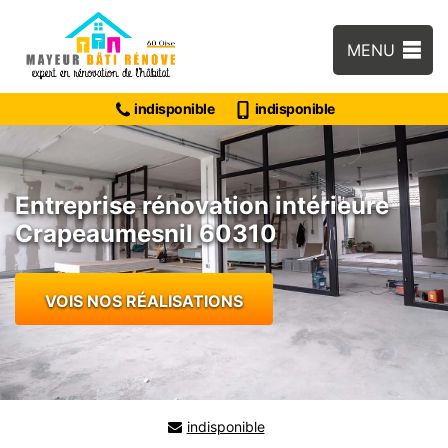
MENU
indisponible
indisponible
Entreprise rénovation intérieure
Crapeaumesnil 60310
VOIS NOS RÉALISATIONS
indisponible