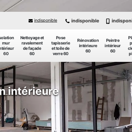
indisponible
indispon
indisponible
solation
Nettoyage et
Pose
P
Rénovation
Peintre
mur
ravalement
tapisserie
p
intérieure
intérieur
ntérieur
de façade
et toile de
cl
60
60
60
60
verre 60
p
n intérieure