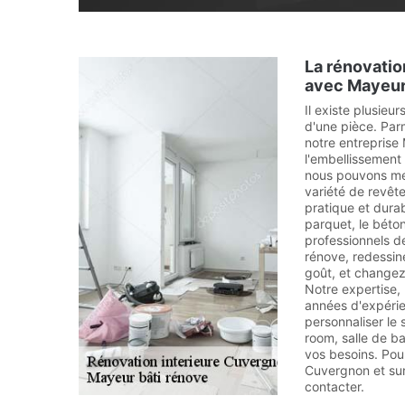
La rénovatio
avec Mayeur
Il existe plusieu
d'une pièce. Par
notre entreprise
l'embellissement 
nous pouvons met
variété de revêt
pratique et durab
parquet, le béton
professionnels d
rénove, redessine
goût, et change
Notre expertise,
années d'expéri
personnaliser le 
room, salle de ba
vos besoins. Pour
Cuvergnon et sur
contacter.