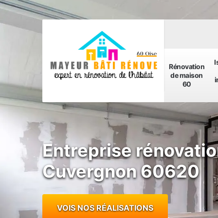
I
Rénovation
de maison
i
60
Entreprise rénovatio
Cuvergnon 60620
VOIS NOS RÉALISATIONS