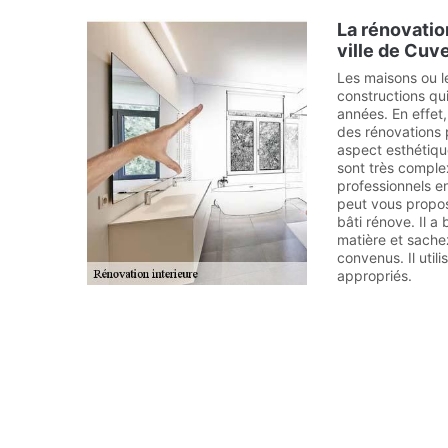
La rénovatio
ville de Cuv
Les maisons ou l
constructions qui
années. En effet,
des rénovations 
aspect esthétiqu
sont très complex
professionnels e
peut vous propos
bâti rénove. Il 
matière et sachez
convenus. Il util
appropriés.