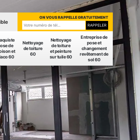
ON VOUS RAPPELLE GRATUITEMENT
ible
Entreprise de
laquiste
Nettoyage
Nettoyage
pose et
ose de
de toiture
de toiture
changement
oison et
et peinture
60
revêtement de
laco 60
sur tuile 60
sol 60