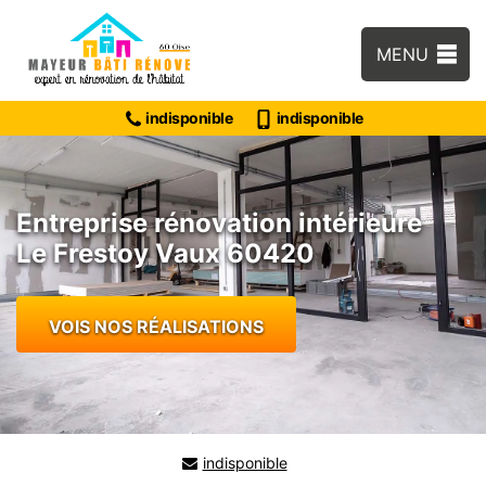
MENU
indisponible
indisponible
Entreprise rénovation intérieure
Le Frestoy Vaux 60420
VOIS NOS RÉALISATIONS
indisponible