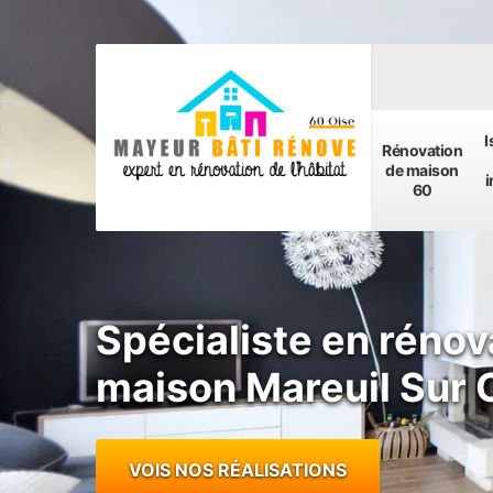
I
Rénovation
de maison
i
60
Spécialiste en rénov
maison Mareuil Sur
VOIS NOS RÉALISATIONS