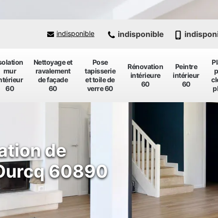
indisponible
indispon
indisponible
solation
Nettoyage et
Pose
P
Rénovation
Peintre
mur
ravalement
tapisserie
p
intérieure
intérieur
ntérieur
de façade
et toile de
cl
60
60
60
60
verre 60
p
ation de
 Ourcq 60890