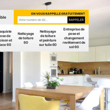
ON VOUS RAPPELLE GRATUITEMENT
ible
Entreprise de
laquiste
Nettoyage
Nettoyage
pose et
ose de
de toiture
de toiture
changement
oison et
et peinture
60
revêtement de
laco 60
sur tuile 60
sol 60