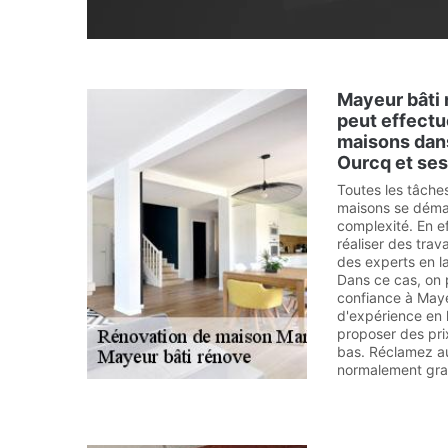
Mayeur bâti r
peut effectu
maisons dans
Ourcq et ses
Toutes les tâches
maisons se démar
complexité. En ef
réaliser des trav
des experts en la
Dans ce cas, on 
confiance à Maye
d'expérience en l
proposer des pri
bas. Réclamez au
normalement grat