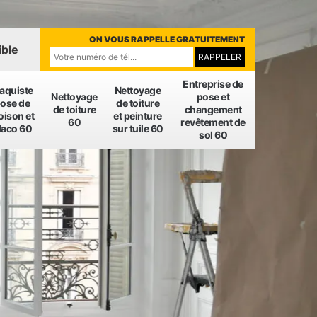
ON VOUS RAPPELLE GRATUITEMENT
ible
Entreprise de
laquiste
Nettoyage
Nettoyage
pose et
ose de
de toiture
de toiture
changement
oison et
et peinture
60
revêtement de
laco 60
sur tuile 60
sol 60