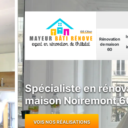
I
Rénovation
de maison
i
60
Spécialiste en rénov
maison Noiremont 
VOIS NOS RÉALISATIONS