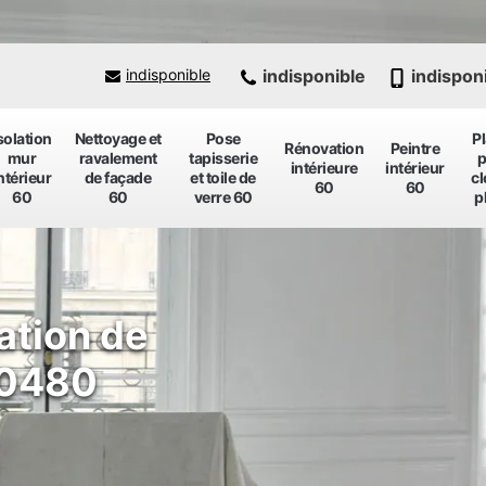
indisponible
indispon
indisponible
solation
Nettoyage et
Pose
P
Rénovation
Peintre
mur
ravalement
tapisserie
p
intérieure
intérieur
ntérieur
de façade
et toile de
cl
60
60
60
60
verre 60
p
ation de
60480