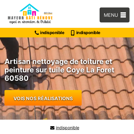
MENU
indisponible
indisponible
Artisan nettoyage de toiture et
peinture sur tuile Coye La Foret
60580
VOIS NOS RÉALISATIONS
indisponible