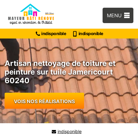
MENU
indisponible
indisponible
Artisan nettoyage de toiture et
peinture sur tuile Jamericourt
60240
VOIS NOS RÉALISATIONS
indisponible